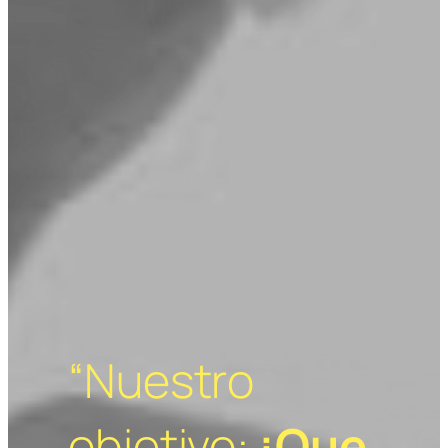
“Nuestro
objetivo:
¡Que